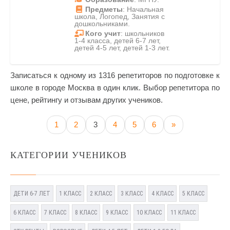
Предметы
: Начальная
школа, Логопед, Занятия с
дошкольниками.
Кого учит
: школьников
1-4 класса, детей 6-7 лет,
детей 4-5 лет, детей 1-3 лет.
Записаться к одному из 1316 репетиторов по подготовке к
школе в городе Москва в один клик. Выбор репетитора по
цене, рейтингу и отзывам других учеников.
1
2
3
4
5
6
»
КАТЕГОРИИ УЧЕНИКОВ
ДЕТИ 6-7 ЛЕТ
1 КЛАСС
2 КЛАСС
3 КЛАСС
4 КЛАСС
5 КЛАСС
6 КЛАСС
7 КЛАСС
8 КЛАСС
9 КЛАСС
10 КЛАСС
11 КЛАСС