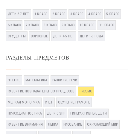
ДЕТИ 6-7 ЛЕТ
1 КЛАСС
2 КЛАСС
3 КЛАСС
4 КЛАСС
5 КЛАСС
6 КЛАСС
7 КЛАСС
8 КЛАСС
9 КЛАСС
10 КЛАСС
11 КЛАСС
СТУДЕНТЫ
ВЗРОСЛЫЕ
ДЕТИ 4-5 ЛЕТ
ДЕТИ 1-3 ГОДА
РАЗДЕЛЫ ПРЕДМЕТОВ
ЧТЕНИЕ
МАТЕМАТИКА
РАЗВИТИЕ РЕЧИ
РАЗВИТИЕ ПОЗНАВАТЕЛЬНЫХ ПРОЦЕССОВ
ПИСЬМО
МЕЛКАЯ МОТОРИКА
СЧЕТ
ОБУЧЕНИЕ ГРАМОТЕ
ПСИХОДИАГНОСТИКА
ДЕТИ С ЗПР
ГИПЕРАКТИВНЫЕ ДЕТИ
РАЗВИТИЕ ВНИМАНИЯ
ЛЕПКА
РИСОВАНИЕ
ОКРУЖАЮЩИЙ МИР