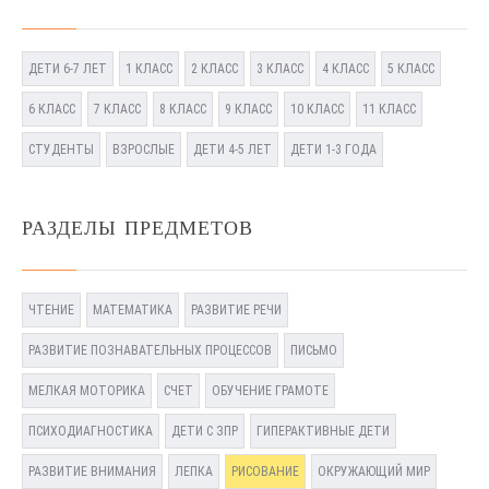
ДЕТИ 6-7 ЛЕТ
1 КЛАСС
2 КЛАСС
3 КЛАСС
4 КЛАСС
5 КЛАСС
6 КЛАСС
7 КЛАСС
8 КЛАСС
9 КЛАСС
10 КЛАСС
11 КЛАСС
СТУДЕНТЫ
ВЗРОСЛЫЕ
ДЕТИ 4-5 ЛЕТ
ДЕТИ 1-3 ГОДА
РАЗДЕЛЫ ПРЕДМЕТОВ
ЧТЕНИЕ
МАТЕМАТИКА
РАЗВИТИЕ РЕЧИ
РАЗВИТИЕ ПОЗНАВАТЕЛЬНЫХ ПРОЦЕССОВ
ПИСЬМО
МЕЛКАЯ МОТОРИКА
СЧЕТ
ОБУЧЕНИЕ ГРАМОТЕ
ПСИХОДИАГНОСТИКА
ДЕТИ С ЗПР
ГИПЕРАКТИВНЫЕ ДЕТИ
РАЗВИТИЕ ВНИМАНИЯ
ЛЕПКА
РИСОВАНИЕ
ОКРУЖАЮЩИЙ МИР