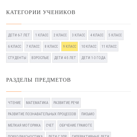
КАТЕГОРИИ УЧЕНИКОВ
ДЕТИ 6-7 ЛЕТ
1 КЛАСС
2 КЛАСС
3 КЛАСС
4 КЛАСС
5 КЛАСС
6 КЛАСС
7 КЛАСС
8 КЛАСС
9 КЛАСС
10 КЛАСС
11 КЛАСС
СТУДЕНТЫ
ВЗРОСЛЫЕ
ДЕТИ 4-5 ЛЕТ
ДЕТИ 1-3 ГОДА
РАЗДЕЛЫ ПРЕДМЕТОВ
ЧТЕНИЕ
МАТЕМАТИКА
РАЗВИТИЕ РЕЧИ
РАЗВИТИЕ ПОЗНАВАТЕЛЬНЫХ ПРОЦЕССОВ
ПИСЬМО
МЕЛКАЯ МОТОРИКА
СЧЕТ
ОБУЧЕНИЕ ГРАМОТЕ
ПСИХОДИАГНОСТИКА
ДЕТИ С ЗПР
ГИПЕРАКТИВНЫЕ ДЕТИ