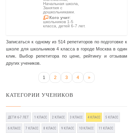
Начальная школа,
Занятия с
дошкольниками.
Кого учит
:
школьников 1-5
класса, детей 6-7 лет.
Записаться к одному из 514 репетиторов по подготовке к
школе для школьников 4 класса в городе Москва в один
клик. Выбор репетитора по цене, рейтингу и отзывам
других учеников.
1
2
3
4
»
КАТЕГОРИИ УЧЕНИКОВ
ДЕТИ 6-7 ЛЕТ
1 КЛАСС
2 КЛАСС
3 КЛАСС
4 КЛАСС
5 КЛАСС
6 КЛАСС
7 КЛАСС
8 КЛАСС
9 КЛАСС
10 КЛАСС
11 КЛАСС