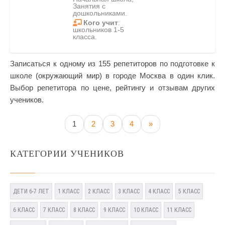
Занятия с
дошкольниками.
Кого учит
:
школьников 1-5
класса.
Записаться к одному из 155 репетиторов по подготовке к
школе (окружающий мир) в городе Москва в один клик.
Выбор репетитора по цене, рейтингу и отзывам других
учеников.
1
2
3
4
»
КАТЕГОРИИ УЧЕНИКОВ
ДЕТИ 6-7 ЛЕТ
1 КЛАСС
2 КЛАСС
3 КЛАСС
4 КЛАСС
5 КЛАСС
6 КЛАСС
7 КЛАСС
8 КЛАСС
9 КЛАСС
10 КЛАСС
11 КЛАСС