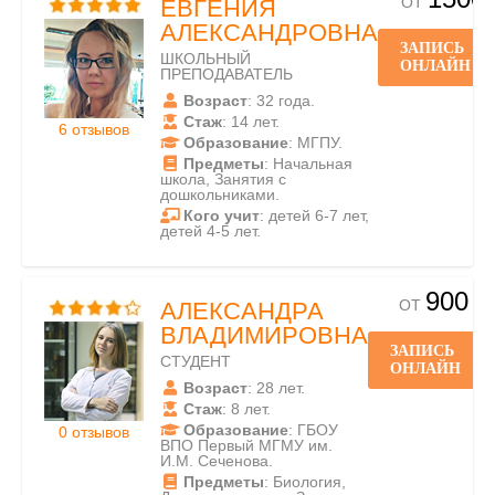
ОТ
ЕВГЕНИЯ
АЛЕКСАНДРОВНА
ЗАПИСЬ
ШКОЛЬНЫЙ
ОНЛАЙН
ПРЕПОДАВАТЕЛЬ
Возраст
: 32 года.
Стаж
: 14 лет.
6 отзывов
Образование
: МГПУ.
Предметы
: Начальная
школа, Занятия с
дошкольниками.
Кого учит
: детей 6-7 лет,
детей 4-5 лет.
900
ОТ
АЛЕКСАНДРА
ВЛАДИМИРОВНА
ЗАПИСЬ
СТУДЕНТ
ОНЛАЙН
Возраст
: 28 лет.
Стаж
: 8 лет.
Образование
: ГБОУ
0 отзывов
ВПО Первый МГМУ им.
И.М. Сеченова.
Предметы
: Биология,