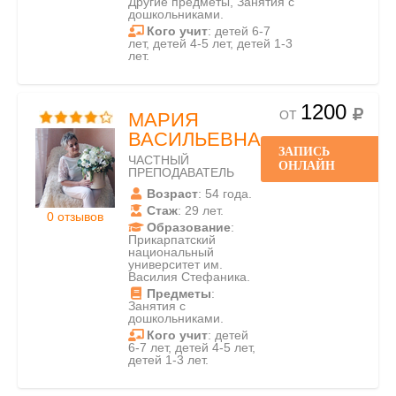
Другие предметы, Занятия с
дошкольниками.
Кого учит
: детей 6-7
лет, детей 4-5 лет, детей 1-3
лет.
1200
ОТ
МАРИЯ
ВАСИЛЬЕВНА
ЗАПИСЬ
ЧАСТНЫЙ
ОНЛАЙН
ПРЕПОДАВАТЕЛЬ
Возраст
: 54 года.
Стаж
: 29 лет.
0 отзывов
Образование
:
Прикарпатский
национальный
университет им.
Василия Стефаника.
Предметы
:
Занятия с
дошкольниками.
Кого учит
: детей
6-7 лет, детей 4-5 лет,
детей 1-3 лет.