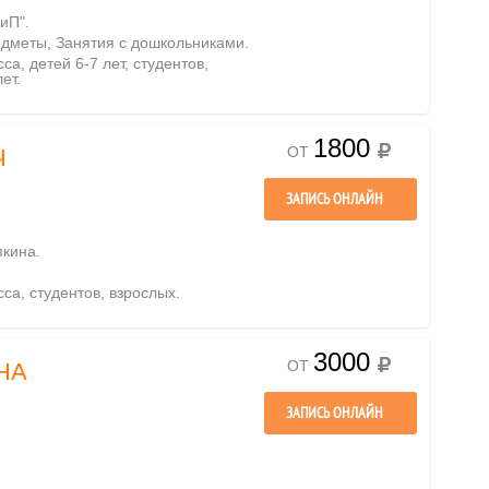
иП".
редметы, Занятия с дошкольниками.
са, детей 6-7 лет, студентов,
ет.
1800
ОТ
Ч
ЗАПИСЬ ОНЛАЙН
пкина.
сса, студентов, взрослых.
3000
ОТ
НА
ЗАПИСЬ ОНЛАЙН