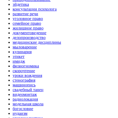
эйдетика
консультации психолога
развитие речи
уголовное право
семейное право
жилищное право
документоведение
делопроизводство
медицинские дисциплины
мыловарение
кулинария
этикет
имидж
физиогномика
скорочтение
уроки вождения
стенография
машинопись
свадебный танец
видеомонтаж
радиолокация
модельная школа
богословие
иудаизм