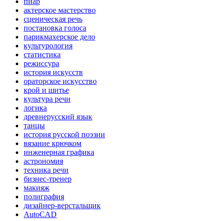
пиар
актерское мастерство
сценическая речь
постановка голоса
парикмахерское дело
культурология
статистика
режиссура
история искусств
ораторское искусство
крой и шитье
культура речи
логика
древнерусский язык
танцы
история русской поэзии
вязание крючком
инженерная графика
астрономия
техника речи
бизнес-тренер
макияж
полиграфия
дизайнер-верстальщик
AutoCAD