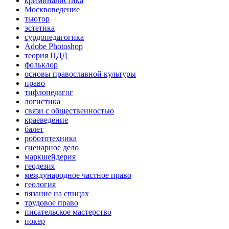
криминалистика
Москвоведение
тьютор
эстетика
сурдопедагогика
Adobe Photoshop
теория ПДД
фольклор
основы православной культуры
право
тифлопедагог
логистика
связи с общественностью
краеведение
балет
робототехника
сценарное дело
маркшейдерия
геодезия
международное частное право
геология
вязание на спицах
трудовое право
писательское мастерство
покер