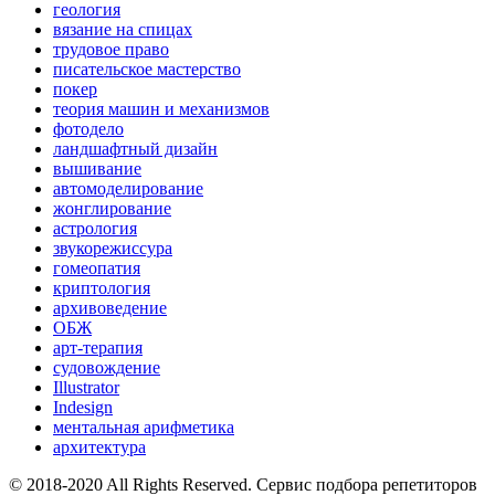
геология
вязание на спицах
трудовое право
писательское мастерство
покер
теория машин и механизмов
фотодело
ландшафтный дизайн
вышивание
автомоделирование
жонглирование
астрология
звукорежиссура
гомеопатия
криптология
архивоведение
ОБЖ
арт-терапия
судовождение
Illustrator
Indesign
ментальная арифметика
архитектура
© 2018-2020 All Rights Reserved. Сервис подбора репетиторов