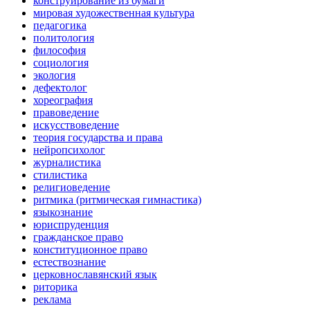
конструирование из бумаги
мировая художественная культура
педагогика
политология
философия
социология
экология
дефектолог
хореография
правоведение
искусствоведение
теория государства и права
нейропсихолог
журналистика
стилистика
религиоведение
ритмика (ритмическая гимнастика)
языкознание
юриспруденция
гражданское право
конституционное право
естествознание
церковнославянский язык
риторика
реклама