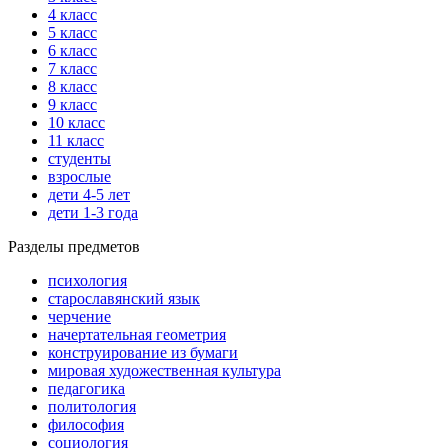
4 класс
5 класс
6 класс
7 класс
8 класс
9 класс
10 класс
11 класс
студенты
взрослые
дети 4-5 лет
дети 1-3 года
Разделы предметов
психология
старославянский язык
черчение
начертательная геометрия
конструирование из бумаги
мировая художественная культура
педагогика
политология
философия
социология