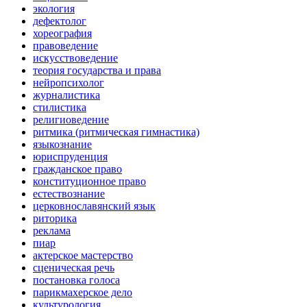
экология
дефектолог
хореография
правоведение
искусствоведение
теория государства и права
нейропсихолог
журналистика
стилистика
религиоведение
ритмика (ритмическая гимнастика)
языкознание
юриспруденция
гражданское право
конституционное право
естествознание
церковнославянский язык
риторика
реклама
пиар
актерское мастерство
сценическая речь
постановка голоса
парикмахерское дело
культурология