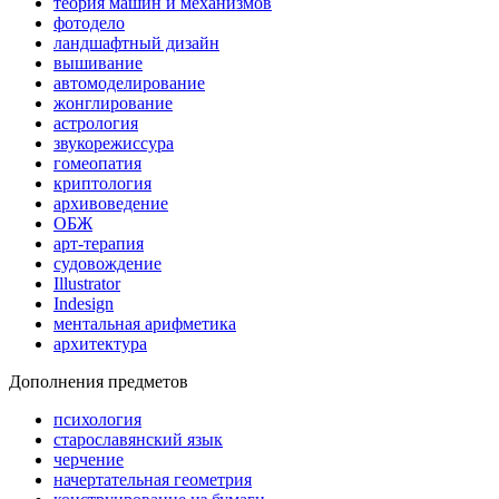
теория машин и механизмов
фотодело
ландшафтный дизайн
вышивание
автомоделирование
жонглирование
астрология
звукорежиссура
гомеопатия
криптология
архивоведение
ОБЖ
арт-терапия
судовождение
Illustrator
Indesign
ментальная арифметика
архитектура
Дополнения предметов
психология
старославянский язык
черчение
начертательная геометрия