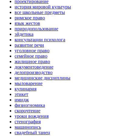
проектирование
история мировой культуры
все школьные предметы
римское право
язык жестов
природопользование
эйдетика
консультации психолога
развитие речи
уголовное право
семейное право
жилищное право
документоведение
делопроизводство
медицинские дисциплины
мыловарение
кулинария
этикет
имидж
физиогномика
скорочтение
уроки вождения
стенография
машинопись
свадебный танец