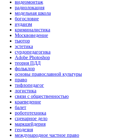
видеомонтаж
радиолокация
модельная школа
богословие
иудаизм
криминалистика
Москвоведение
тьютор
эстетика
сурдопедагогика
Adobe Photoshop
теория ПДД
фольклор
основы православной культуры
право
тифлопедагог
логистика
связи с общественностью
краеведение
балет
робототехника
сценарное дело
маркшейдерия
геодезия
международное частное право