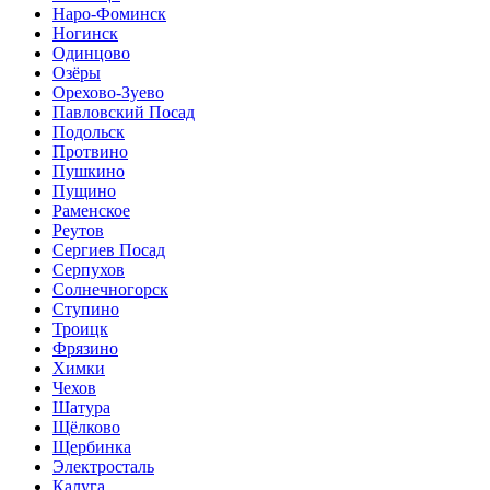
Наро-Фоминск
Ногинск
Одинцово
Озёры
Орехово-Зуево
Павловский Посад
Подольск
Протвино
Пушкино
Пущино
Раменское
Реутов
Сергиев Посад
Серпухов
Солнечногорск
Ступино
Троицк
Фрязино
Химки
Чехов
Шатура
Щёлково
Щербинка
Электросталь
Калуга