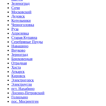
Зеленоград
Сочи
Московский
Дедовск
Котельники
Черноголовка
Руза
Апрелевка
Старая Купавна
Серебряные Пруды
Навашино
Внуково
Зерноград
Брюховецкая
Отрадная
Хоста
Аткарск
Кировск
Электрогорск
Электроугли
пгт. Нахабино
Лосино-Петровский
Голицыно
пос. Мосрентген