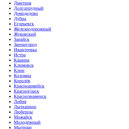
Дмитров
Долгопрудный
Домодедово
Дубна
Егорьевск
Железнодорожный
Жуковский
Зарайск
Звенигород
Ивантеевка
Истра
Кашира
Климовск
Клин
Коломна
Королёв
Красноармейск
Красногорск
Краснознаменск
Лобня
Лыткарино
Люберцы
Можайск
Молодёжный
Мытищи