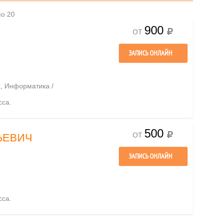
по 20
900
ОТ
ЗАПИСЬ ОНЛАЙН
а, Информатика /
сса.
500
ОТ
ЬЕВИЧ
ЗАПИСЬ ОНЛАЙН
сса.