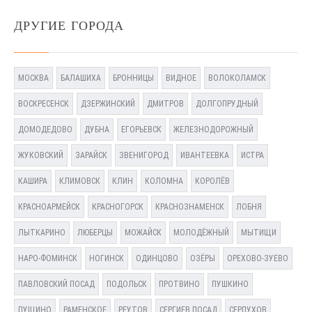
ДРУГИЕ ГОРОДА
МОСКВА
БАЛАШИХА
БРОННИЦЫ
ВИДНОЕ
ВОЛОКОЛАМСК
ВОСКРЕСЕНСК
ДЗЕРЖИНСКИЙ
ДМИТРОВ
ДОЛГОПРУДНЫЙ
ДОМОДЕДОВО
ДУБНА
ЕГОРЬЕВСК
ЖЕЛЕЗНОДОРОЖНЫЙ
ЖУКОВСКИЙ
ЗАРАЙСК
ЗВЕНИГОРОД
ИВАНТЕЕВКА
ИСТРА
КАШИРА
КЛИМОВСК
КЛИН
КОЛОМНА
КОРОЛЁВ
КРАСНОАРМЕЙСК
КРАСНОГОРСК
КРАСНОЗНАМЕНСК
ЛОБНЯ
ЛЫТКАРИНО
ЛЮБЕРЦЫ
МОЖАЙСК
МОЛОДЁЖНЫЙ
МЫТИЩИ
НАРО-ФОМИНСК
НОГИНСК
ОДИНЦОВО
ОЗЁРЫ
ОРЕХОВО-ЗУЕВО
ПАВЛОВСКИЙ ПОСАД
ПОДОЛЬСК
ПРОТВИНО
ПУШКИНО
ПУЩИНО
РАМЕНСКОЕ
РЕУТОВ
СЕРГИЕВ ПОСАД
СЕРПУХОВ