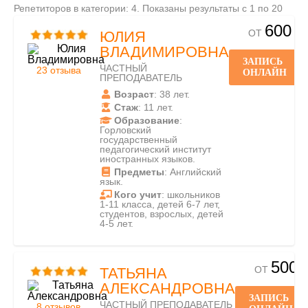
Репетиторов в категории: 4. Показаны результаты с 1 по 20
600
ОТ
ЮЛИЯ
ВЛАДИМИРОВНА
ЗАПИСЬ
ЧАСТНЫЙ
23 отзыва
ОНЛАЙН
ПРЕПОДАВАТЕЛЬ
Возраст
: 38 лет.
Стаж
: 11 лет.
Образование
:
Горловский
государственный
педагогический институт
иностранных языков.
Предметы
: Английский
язык.
Кого учит
: школьников
1-11 класса, детей 6-7 лет,
студентов, взрослых, детей
4-5 лет.
500
ОТ
ТАТЬЯНА
АЛЕКСАНДРОВНА
ЗАПИСЬ
ЧАСТНЫЙ ПРЕПОДАВАТЕЛЬ
8 отзывов