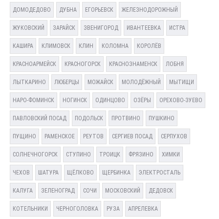
ДОМОДЕДОВО
ДУБНА
ЕГОРЬЕВСК
ЖЕЛЕЗНОДОРОЖНЫЙ
ЖУКОВСКИЙ
ЗАРАЙСК
ЗВЕНИГОРОД
ИВАНТЕЕВКА
ИСТРА
КАШИРА
КЛИМОВСК
КЛИН
КОЛОМНА
КОРОЛЁВ
КРАСНОАРМЕЙСК
КРАСНОГОРСК
КРАСНОЗНАМЕНСК
ЛОБНЯ
ЛЫТКАРИНО
ЛЮБЕРЦЫ
МОЖАЙСК
МОЛОДЁЖНЫЙ
МЫТИЩИ
НАРО-ФОМИНСК
НОГИНСК
ОДИНЦОВО
ОЗЁРЫ
ОРЕХОВО-ЗУЕВО
ПАВЛОВСКИЙ ПОСАД
ПОДОЛЬСК
ПРОТВИНО
ПУШКИНО
ПУЩИНО
РАМЕНСКОЕ
РЕУТОВ
СЕРГИЕВ ПОСАД
СЕРПУХОВ
СОЛНЕЧНОГОРСК
СТУПИНО
ТРОИЦК
ФРЯЗИНО
ХИМКИ
ЧЕХОВ
ШАТУРА
ЩЁЛКОВО
ЩЕРБИНКА
ЭЛЕКТРОСТАЛЬ
КАЛУГА
ЗЕЛЕНОГРАД
СОЧИ
МОСКОВСКИЙ
ДЕДОВСК
КОТЕЛЬНИКИ
ЧЕРНОГОЛОВКА
РУЗА
АПРЕЛЕВКА