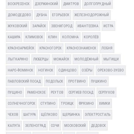
ВОСКРЕСЕНСК
ДЗЕРЖИНСКИЙ
ДМИТРОВ
ДОЛГОПРУДНЫЙ
ДОМОДЕДОВО
ДУБНА
ЕГОРЬЕВСК
ЖЕЛЕЗНОДОРОЖНЫЙ
ЖУКОВСКИЙ
ЗАРАЙСК
ЗВЕНИГОРОД
ИВАНТЕЕВКА
ИСТРА
КАШИРА
КЛИМОВСК
КЛИН
КОЛОМНА
КОРОЛЁВ
КРАСНОАРМЕЙСК
КРАСНОГОРСК
КРАСНОЗНАМЕНСК
ЛОБНЯ
ЛЫТКАРИНО
ЛЮБЕРЦЫ
МОЖАЙСК
МОЛОДЁЖНЫЙ
МЫТИЩИ
НАРО-ФОМИНСК
НОГИНСК
ОДИНЦОВО
ОЗЁРЫ
ОРЕХОВО-ЗУЕВО
ПАВЛОВСКИЙ ПОСАД
ПОДОЛЬСК
ПРОТВИНО
ПУШКИНО
ПУЩИНО
РАМЕНСКОЕ
РЕУТОВ
СЕРГИЕВ ПОСАД
СЕРПУХОВ
СОЛНЕЧНОГОРСК
СТУПИНО
ТРОИЦК
ФРЯЗИНО
ХИМКИ
ЧЕХОВ
ШАТУРА
ЩЁЛКОВО
ЩЕРБИНКА
ЭЛЕКТРОСТАЛЬ
КАЛУГА
ЗЕЛЕНОГРАД
СОЧИ
МОСКОВСКИЙ
ДЕДОВСК