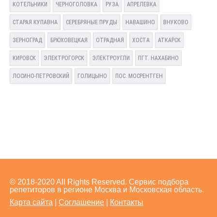
КОТЕЛЬНИКИ
ЧЕРНОГОЛОВКА
РУЗА
АПРЕЛЕВКА
СТАРАЯ КУПАВНА
СЕРЕБРЯНЫЕ ПРУДЫ
НАВАШИНО
ВНУКОВО
ЗЕРНОГРАД
БРЮХОВЕЦКАЯ
ОТРАДНАЯ
ХОСТА
АТКАРСК
КИРОВСК
ЭЛЕКТРОГОРСК
ЭЛЕКТРОУГЛИ
ПГТ. НАХАБИНО
ЛОСИНО-ПЕТРОВСКИЙ
ГОЛИЦЫНО
ПОС. МОСРЕНТГЕН
© 2018-2020 All Rights Reserved. Сервис подбора
репетиторов в регионе Москва и Московская область.
Карта сайта
|
Соглашение
|
Контакты