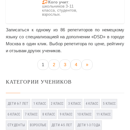
Кого учит
:
школьников 3-11
класса, студентов,
взрослых.
Записаться к одному из 86 репетиторов по немецкому
языку со специализацией на дополнении «DSD» в городе
Москва в один клик. Выбор репетитора по цене, рейтингу
и отзывам других учеников.
1
2
3
4
»
КАТЕГОРИИ УЧЕНИКОВ
ДЕТИ 6-7 ЛЕТ
1 КЛАСС
2 КЛАСС
3 КЛАСС
4 КЛАСС
5 КЛАСС
6 КЛАСС
7 КЛАСС
8 КЛАСС
9 КЛАСС
10 КЛАСС
11 КЛАСС
СТУДЕНТЫ
ВЗРОСЛЫЕ
ДЕТИ 4-5 ЛЕТ
ДЕТИ 1-3 ГОДА