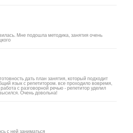
илась. Мне подошла методика, занятия очень
цкого
готовность дать план занятия, который подходит
щий язык с репетитором. все проходило вовремя,
работа с разговорной речью - репетитор уделил
высился. Очень довольна!
сь с ней заниматься