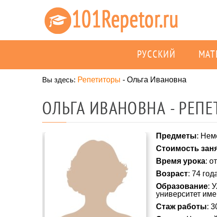
РУССКИЙ
МАТ
Вы здесь:
Репетиторы
-
Ольга Ивановна
ОЛЬГА ИВАНОВНА - РЕП
Предметы
: Нем
Стоимость зан
Время урока
: о
Возраст
: 74 год
Образование
: 
университет име
Стаж работы
: 3