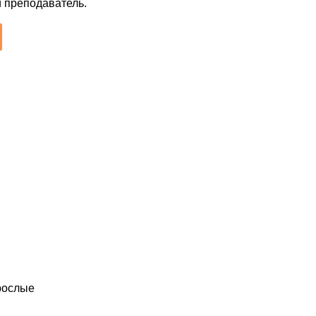
й преподаватель.
зрослые