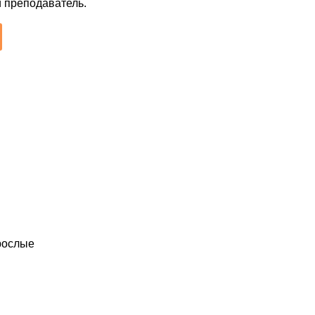
й преподаватель.
зрослые