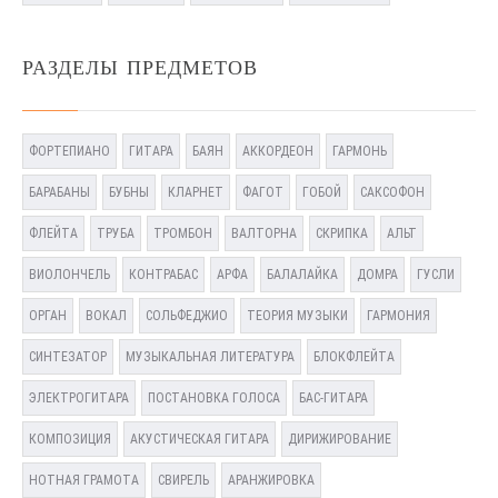
РАЗДЕЛЫ ПРЕДМЕТОВ
ФОРТЕПИАНО
ГИТАРА
БАЯН
АККОРДЕОН
ГАРМОНЬ
БАРАБАНЫ
БУБНЫ
КЛАРНЕТ
ФАГОТ
ГОБОЙ
САКСОФОН
ФЛЕЙТА
ТРУБА
ТРОМБОН
ВАЛТОРНА
СКРИПКА
АЛЬТ
ВИОЛОНЧЕЛЬ
КОНТРАБАС
АРФА
БАЛАЛАЙКА
ДОМРА
ГУСЛИ
ОРГАН
ВОКАЛ
СОЛЬФЕДЖИО
ТЕОРИЯ МУЗЫКИ
ГАРМОНИЯ
СИНТЕЗАТОР
МУЗЫКАЛЬНАЯ ЛИТЕРАТУРА
БЛОКФЛЕЙТА
ЭЛЕКТРОГИТАРА
ПОСТАНОВКА ГОЛОСА
БАС-ГИТАРА
КОМПОЗИЦИЯ
АКУСТИЧЕСКАЯ ГИТАРА
ДИРИЖИРОВАНИЕ
НОТНАЯ ГРАМОТА
СВИРЕЛЬ
АРАНЖИРОВКА