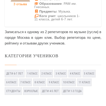
Образование
: РАМ им.
3 отзыва
Гнесиных.
Предметы
: Музыка.
Кого учит
: школьников 1-
11 класса, детей 6-7 лет.
Записаться к одному из 2 репетиторов по музыке (гусли) в
городе Москва в один клик. Выбор репетитора по цене,
рейтингу и отзывам других учеников.
КАТЕГОРИИ УЧЕНИКОВ
ДЕТИ 6-7 ЛЕТ
1 КЛАСС
2 КЛАСС
3 КЛАСС
4 КЛАСС
5 КЛАСС
6 КЛАСС
7 КЛАСС
8 КЛАСС
9 КЛАСС
10 КЛАСС
11 КЛАСС
СТУДЕНТЫ
ВЗРОСЛЫЕ
ДЕТИ 4-5 ЛЕТ
ДЕТИ 1-3 ГОДА