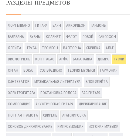
РАЗДЕЛЫ ПРЕДМЕТОВ
ФОРТЕПИАНО
ГИТАРА
БАЯН
АККОРДЕОН
ГАРМОНЬ
БАРАБАНЫ
БУБНЫ
КЛАРНЕТ
ФАГОТ
ГОБОЙ
САКСОФОН
ФЛЕЙТА
ТРУБА
ТРОМБОН
ВАЛТОРНА
СКРИПКА
АЛЬТ
ВИОЛОНЧЕЛЬ
КОНТРАБАС
АРФА
БАЛАЛАЙКА
ДОМРА
ГУСЛИ
ОРГАН
ВОКАЛ
СОЛЬФЕДЖИО
ТЕОРИЯ МУЗЫКИ
ГАРМОНИЯ
СИНТЕЗАТОР
МУЗЫКАЛЬНАЯ ЛИТЕРАТУРА
БЛОКФЛЕЙТА
ЭЛЕКТРОГИТАРА
ПОСТАНОВКА ГОЛОСА
БАС-ГИТАРА
КОМПОЗИЦИЯ
АКУСТИЧЕСКАЯ ГИТАРА
ДИРИЖИРОВАНИЕ
НОТНАЯ ГРАМОТА
СВИРЕЛЬ
АРАНЖИРОВКА
ХОРОВОЕ ДИРИЖИРОВАНИЕ
ИМПРОВИЗАЦИЯ
ИСТОРИЯ МУЗЫКИ