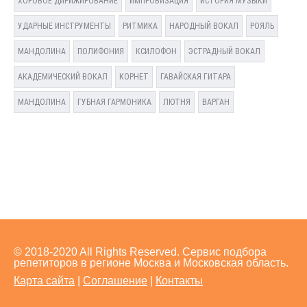
ХОРОВОЕ ДИРИЖИРОВАНИЕ
ИМПРОВИЗАЦИЯ
ИСТОРИЯ МУЗЫКИ
УДАРНЫЕ ИНСТРУМЕНТЫ
РИТМИКА
НАРОДНЫЙ ВОКАЛ
РОЯЛЬ
МАНДОЛИНА
ПОЛИФОНИЯ
КСИЛОФОН
ЭСТРАДНЫЙ ВОКАЛ
АКАДЕМИЧЕСКИЙ ВОКАЛ
КОРНЕТ
ГАВАЙСКАЯ ГИТАРА
МАНДОЛИНА
ГУБНАЯ ГАРМОНИКА
ЛЮТНЯ
ВАРГАН
© 2018-2020 All Rights Reserved. Сервис подбора
репетиторов в регионе Москва и Московская область.
Карта сайта
|
Соглашение
|
Контакты