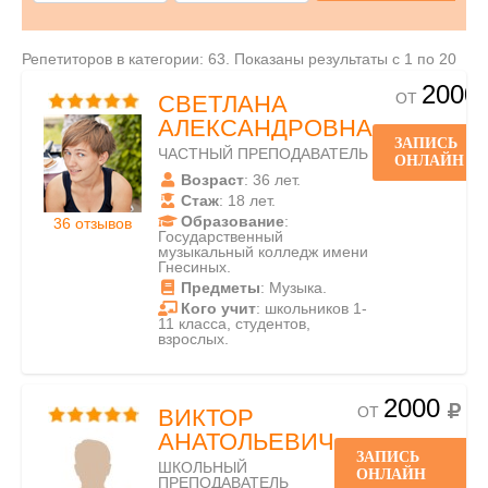
Репетиторов в категории: 63. Показаны результаты с 1 по 20
2000
ОТ
СВЕТЛАНА
АЛЕКСАНДРОВНА
ЗАПИСЬ
ЧАСТНЫЙ ПРЕПОДАВАТЕЛЬ
ОНЛАЙН
Возраст
: 36 лет.
Стаж
: 18 лет.
Образование
:
36 отзывов
Государственный
музыкальный колледж имени
Гнесиных.
Предметы
: Музыка.
Кого учит
: школьников 1-
11 класса, студентов,
взрослых.
2000
ОТ
ВИКТОР
АНАТОЛЬЕВИЧ
ЗАПИСЬ
ШКОЛЬНЫЙ
ОНЛАЙН
ПРЕПОДАВАТЕЛЬ