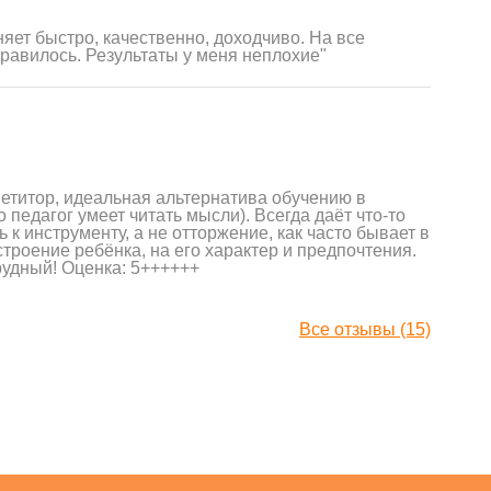
яет быстро, качественно, доходчиво. На все
нравилось. Результаты у меня неплохие"
етитор, идеальная альтернатива обучению в
 педагог умеет читать мысли). Всегда даёт что-то
к инструменту, а не отторжение, как часто бывает в
роение ребёнка, на его характер и предпочтения.
рудный! Оценка: 5++++++
Все отзывы (15)