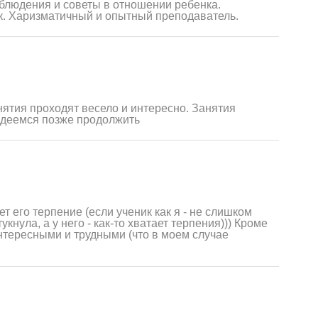
блюдения и советы в отношении ребенка.
к. Харизматичный и опытный преподаватель.
нятия проходят весело и интересно. Занятия
надеемся позже продолжить
 его терпение (если ученик как я - не слишком
укнула, а у него - как-то хватает терпения))) Кроме
 интересными и трудными (что в моем случае