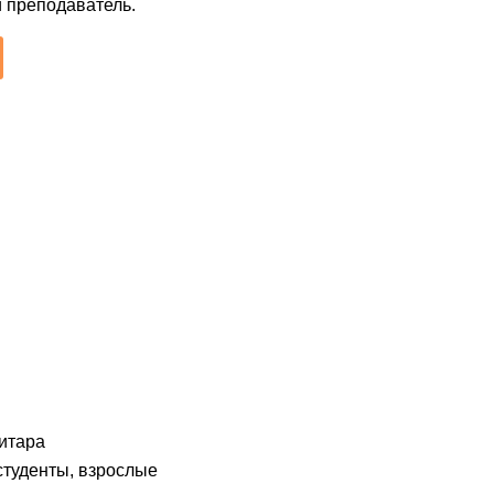
й преподаватель.
гитара
, студенты, взрослые