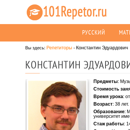
РУССКИЙ
МАТ
Вы здесь:
Репетиторы
-
Константин Эдуардович
КОНСТАНТИН ЭДУАРДОВИ
Предметы
: Муз
Стоимость зан
Время урока
: о
Возраст
: 38 лет.
Образование
: 
университет име
Стаж работы
: 1