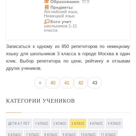
Образование
: ТГУ.
Предметы
:
Английский язык,
Немецкий язык.
Кого учит
:
школьников 1-11
класса.
Записаться к одному из 850 репетиторов по немецкому
языку для школьников 3 класса в городе Москва в один
клик. Выбор репетитора по цене, рейтингу и отзывам
других учеников.
«
40
41
42
43
КАТЕГОРИИ УЧЕНИКОВ
ДЕТИ 6-7 ЛЕТ
1 КЛАСС
2 КЛАСС
3 КЛАСС
4 КЛАСС
5 КЛАСС
6 КЛАСС
7 КЛАСС
8 КЛАСС
9 КЛАСС
10 КЛАСС
11 КЛАСС