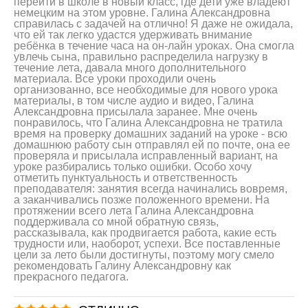
перейти в школе в новый класс, где дети уже владеют
немецким на этом уровне. Галина Александровна
справилась с задачей на отлично! Я даже не ожидала,
что ей так легко удастся удерживать внимание
ребёнка в течение часа на он-лайн уроках. Она смогла
увлечь сына, правильно распределила нагрузку в
течение лета, давала много дополнительного
материала. Все уроки проходили очень
организованно, все необходимые для нового урока
материалы, в том числе аудио и видео, Галина
Александровна присылала заранее. Мне очень
понравилось, что Галина Александровна не тратила
время на проверку домашних заданий на уроке - всю
домашнюю работу сын отправлял ей по почте, она ее
проверяла и присылала исправленный вариант, на
уроке разбирались только ошибки. Особо хочу
отметить пунктуальность и ответственность
преподавателя: занятия всегда начинались вовремя,
а заканчивались позже положенного времени. На
протяжении всего лета Галина Александровна
поддерживала со мной обратную связь,
рассказывала, как продвигается работа, какие есть
трудности или, наоборот, успехи. Все поставленные
цели за лето были достигнуты, поэтому могу смело
рекомендовать Галину Александровну как
прекрасного педагога.