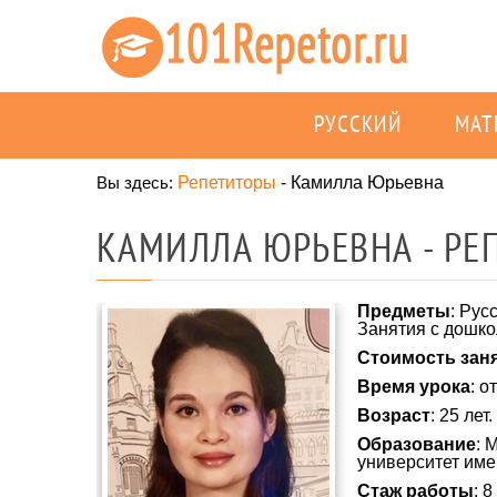
РУССКИЙ
МАТ
Вы здесь:
Репетиторы
-
Камилла Юрьевна
КАМИЛЛА ЮРЬЕВНА - РЕ
Предметы
: Рус
Занятия с дошко
Стоимость зан
Время урока
: о
Возраст
: 25 лет.
Образование
: 
университет име
Стаж работы
: 8