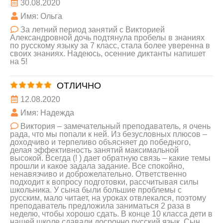
30.08.2020
Имя: Ольга
За летний период занятий с Викторией
Александровной дочь подтянула пробелы в знаниях
по русскому языку за 7 класс, стала более уверенна в
своих знаниях. Надеюсь, осенние диктанты напишет
на 5!
ОТЛИЧНО
12.08.2020
Имя: Надежда
Виктория – замечательный преподаватель, я очень
рада, что мы попали к ней. Из безусловных плюсов –
доходчиво и терпеливо объясняет до победного,
делая эффективность занятий максимальной
высокой. Всегда (! ) дает обратную связь – какие темы
прошли и какое задала задание. Все спокойно,
ненавязчиво и доброжелательно. Ответственно
подходит к вопросу подготовки, рассчитывая силы
школьника. У сына были большие проблемы с
русским, мало читает, на уроках отвлекался, поэтому
преподаватель предложила заниматься 2 раза в
неделю, чтобы хорошо сдать. В конце 10 класса дети в
нашей школе сдавали досрочно русский язык. Сын