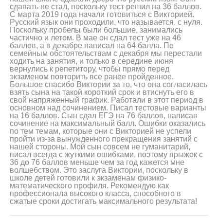
сдавать не стал, поскольку тест решил на 36 баллов.
С марта 2019 года начали готовиться с Викторией.
Русский язык они проходили, что называется, с нуля.
Поскольку пробелы были большие, занимались
частично и летом. В мае он сдал тест уже на 46
баллов, а в декабре написал на 64 балла. По
семейным обстоятельствам с декабря мы перестали
ходить на занятия, и только в середине июня
вернулись к репетитору, чтобы прямо перед
экзаменом повторить все ранее пройденное.
Большое спасибо Виктории за то, что она согласилась
взять сына на такой короткий срок и втиснуть его в
свой напряженный график. Работали в этот период в
основном над сочинением. Писал тестовые варианты
на 16 баллов. Сын сдал ЕГЭ на 76 баллов, написав
сочинение на максимальный балл. Ошибки оказались
по тем темам, которые они с Викторией не успели
пройти из-за вынужденного прекращения занятий с
нашей стороны. Мой сын совсем не гуманитарий,
писал всегда с жуткими ошибками, поэтому прыжок с
36 до 76 баллов меньше чем за год кажется мне
волшебством. Это заслуга Виктории, поскольку в
школе детей готовили к экзаменам физико-
математического профиля. Рекомендую как
профессионала высокого класса, способного в
сжатые сроки достигать максимального результата!