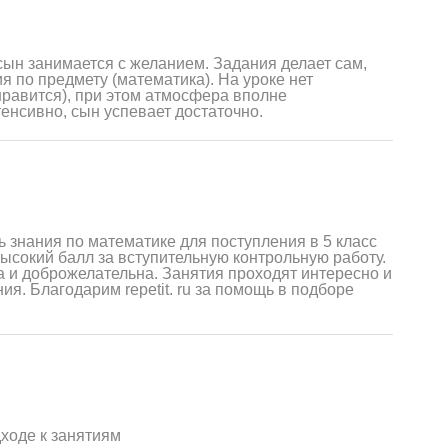
сын занимается с желанием. Задания делает сам,
я по предмету (математика). На уроке нет
нравится), при этом атмосфера вполне
енсивно, сын успевает достаточно.
ь знания по математике для поступления в 5 класс
ысокий балл за вступительную контрольную работу.
а и доброжелательна. Занятия проходят интересно и
я. Благодарим repetit. ru за помощь в подборе
дходе к занятиям